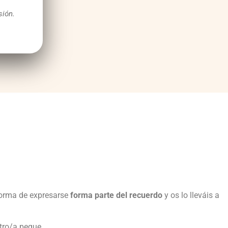
sión.
 forma de expresarse
forma parte del recuerdo
y os lo lleváis a
tro/a peque.