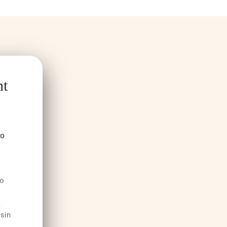
nt
to
lo
a
 sin