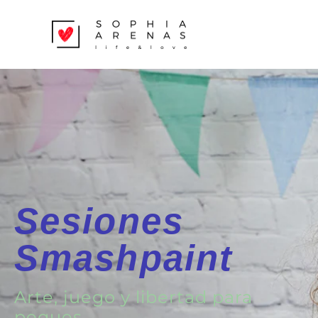
Sesiones
Smashpaint
Arte, juego y libertad para
peques