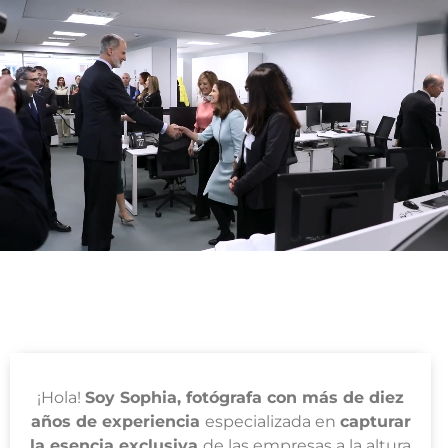
Ilussion Estudio
¡Hola!
Soy Sophia, fotógrafa con más de diez
años de experiencia
especializada en
capturar
la esencia exclusiva
de las empresas a la altura