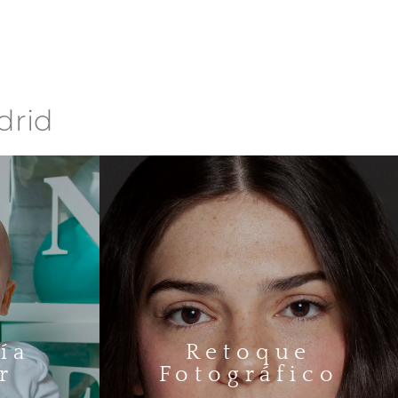
drid
ía
Retoque
r
Fotográfico